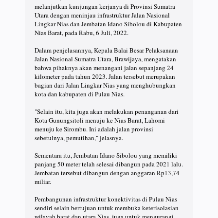
melanjutkan kunjungan kerjanya di Provinsi Sumatra
Utara dengan meninjau infrastruktur Jalan Nasional
Lingkar Nias dan Jembatan Idano Sibolou di Kabupaten
Nias Barat, pada Rabu, 6 Juli, 2022.
Dalam penjelasannya, Kepala Balai Besar Pelaksanaan
Jalan Nasional Sumatra Utara, Brawijaya, mengatakan
bahwa pihaknya akan menangani jalan sepanjang 24
kilometer pada tahun 2023. Jalan tersebut merupakan
bagian dari Jalan Lingkar Nias yang menghubungkan
kota dan kabupaten di Pulau Nias.
"Selain itu, kita juga akan melakukan penanganan dari
Kota Gunungsitoli menuju ke Nias Barat, Lahomi
menuju ke Sirombu. Ini adalah jalan provinsi
sebetulnya, pemutihan," jelasnya.
Sementara itu, Jembatan Idano Sibolou yang memiliki
panjang 50 meter telah selesai dibangun pada 2021 lalu.
Jembatan tersebut dibangun dengan anggaran Rp13,74
miliar.
Pembangunan infrastruktur konektivitas di Pulau Nias
sendiri selain bertujuan untuk membuka keterisolasian
wilayah barat dan utara Nias, juga untuk mengurangi