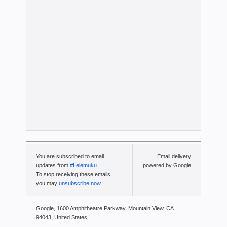
You are subscribed to email
Email delivery
updates from
#Lelemuku
.
powered by Google
To stop receiving these emails,
you may
unsubscribe now
.
Google, 1600 Amphitheatre Parkway, Mountain View, CA
94043, United States