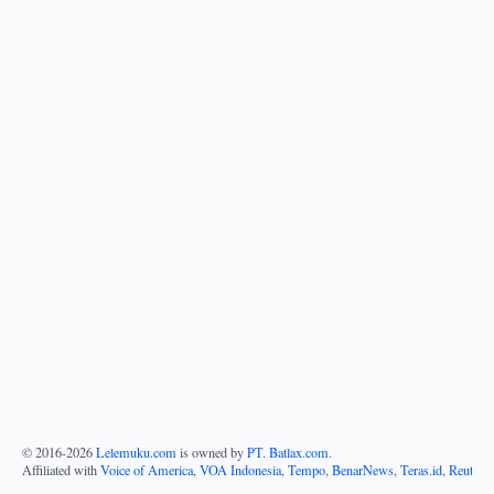
© 2016-
2026
Lelemuku.com
is owned by
PT. Batlax.com
.
Affiliated with
Voice of America
,
VOA Indonesia
,
Tempo
,
BenarNews
,
Teras.id
,
Reuters